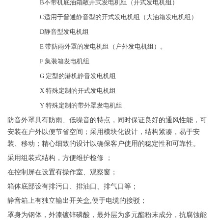
B
不带机底油箱敞开式发电机组（开式发电机组）
C适用于
普通静音型的开式发电机组（大油箱发电机组
）
D
静音型发电机组
E 带防雨外罩的发电机组
（
户外发电机组
）。
F 集装箱发电机组
G 定型的港机静音发电机组
X
特殊定制的开式发电机组
Y
特殊定制的带外罩发电机组
防音外罩具有防雨、低噪音的特点，同时保证良好的通风性能，可
安装在户外以便节省空间；采用模块化设计，结构紧凑，易于安
装、移动；精心细致的设计以确保客户使用的稳定性和可靠性。
采用组装式结构，方便维护检修 ；
在控制屏在设置有操作室、观察窗；
箱体底部设有排污口、排油口、排气口等；
静音箱上有独立输出开关盒,便于电缆的接驳；
罩身为钢体，外漆镀锌磷酸，最外层为多元酯粉末成分，抗腐蚀能